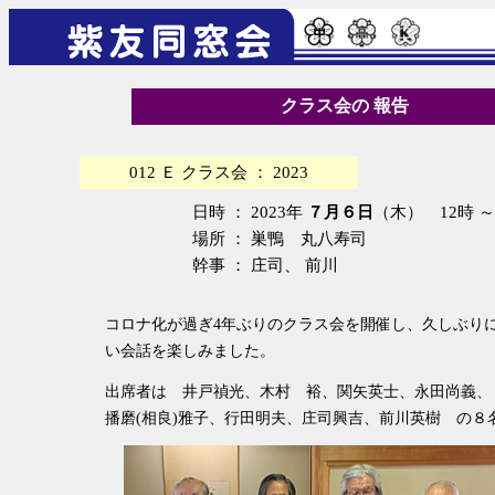
クラス会の 報告
012 Ｅ クラス会 ： 2023
日時 ： 2023年
７月６日
（木） 12時 ～
場所 ： 巣鴨 丸八寿司
幹事 ： 庄司、 前川
コロナ化が過ぎ4年ぶりのクラス会を開催し、久しぶり
い会話を楽しみました。
出席者は 井戸禎光、木村 裕、関矢英士、永田尚義、
播磨(相良)雅子、行田明夫、庄司興吉、前川英樹 の８