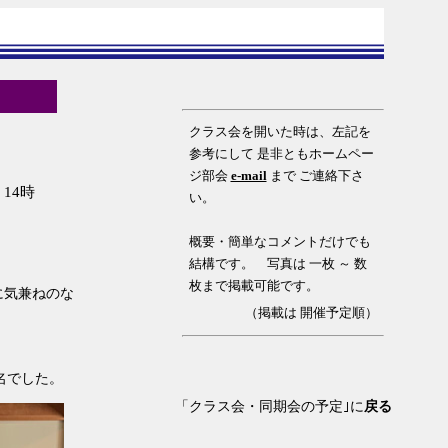
クラス会を開いた時は、左記を
参考にして 是非ともホームペー
ジ部会
e-mail
まで ご連絡下さ
 14時
い。
概要・簡単なコメントだけでも
結構です。 写真は 一枚 ～ 数
枚まで掲載可能です。
に気兼ねのな
（掲載は 開催予定順）
名でした。
「クラス会・同期会の予定｣に
戻る