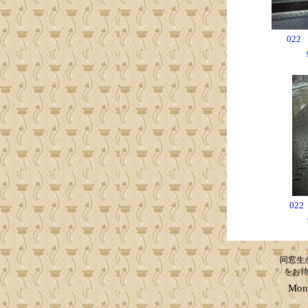
02
02
同窓生
をお
Mont