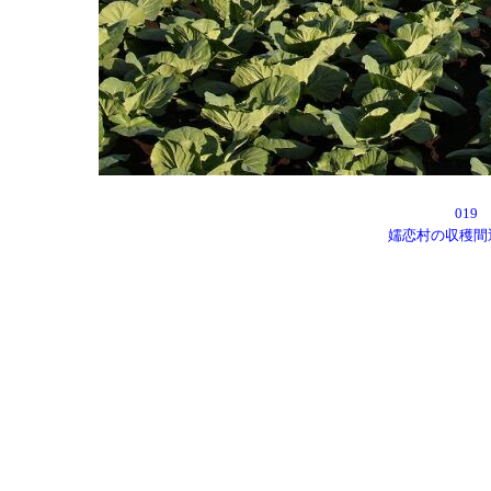
01
嬬恋村の収穫間